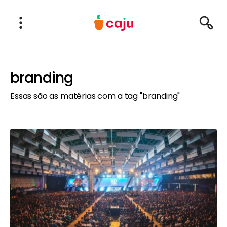
Menu Principal
Abrir Menu
Pesqu
Caju Benefícios
branding
Essas são as matérias com a tag "branding"