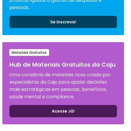
práticas ligadas à gestão de despesas e
pessoas.
Se Inscreva!
Materiais Gratuitos
Hub de Materiais Gratuitos da Caju
Uma curadoria de materiais ricos criada por
especialistas da Caju para apoiar decisões
mais estratégicas em pessoas, benefícios,
saúde mental e compliance.
Acesse Já!