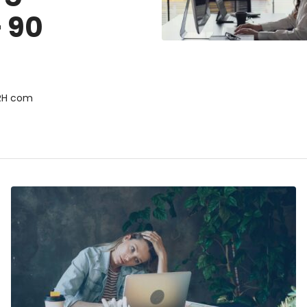
+ 90
Ir para o post
 RH com