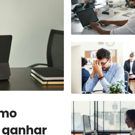
Ir para o post
Ir para o post
omo
e ganhar