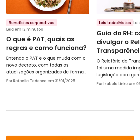
Ir para o post
Ir para o post
Benefícios corporativos
Leis trabalhistas
Lei
Leia em 12 minutos
Guia do RH: 
O que é PAT, quais as
divulgar o Re
regras e como funciona?
Transparência
Entenda o PAT e o que muda com o
O Relatório de Trans
novo decreto, com todas as
foi uma medida im
atualizações organizadas de forma
legislação para gar
clara para o dia a dia das empresas.
Por Rafaella Tedesco em
31/01/2025
de salários e oport
Por Izabela Linke em
0
homens e mulheres
funciona e como fa