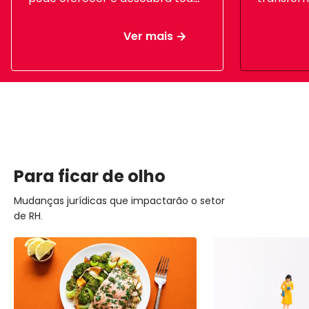
os detalhes e diferenças entre
da sua e
eles.
Ver mais
Para ficar de olho
Mudanças jurídicas que impactarão o setor
de RH.