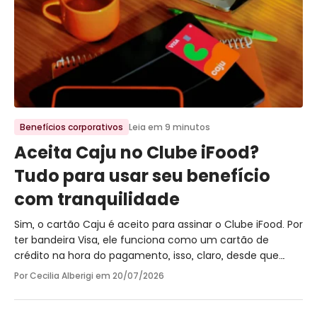
Ir para o post
Benefícios corporativos
Leia em 9 minutos
Aceita Caju no Clube iFood?
Tudo para usar seu benefício
com tranquilidade
Sim, o cartão Caju é aceito para assinar o Clube iFood. Por
ter bandeira Visa, ele funciona como um cartão de
crédito na hora do pagamento, isso, claro, desde que
você tenha saldo em categorias como Refeição e
Por Cecilia Alberigi em
20/07/2026
Alimentação.