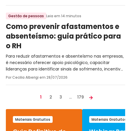
Gestão de pessoas
Leia em 14 minutos
Como prevenir afastamentos e
absenteísmo: guia prático para
o RH
Para reduzir afastamentos e absenteísmo nas empresas,
é necessário oferecer apoio psicológico, capacitar
lideranças para identificar sinais de sofrimento, incentivar
equilíbrio entre trabalho e vida pessoal, monitorar riscos
Por Cecilia Alberigi em
28/07/2026
psicossociais e fortalecer uma cultura de escuta,
prevenção e acolhimento.
1
2
3
…
179
Materiais Gratuitos
Materiais Gratuitos