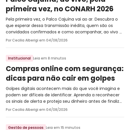
primeira vez, no CONARH 2026
Pela primeira vez, o Palco Cajuína vai ao ar. Descubra o
que esperar dessa transmissão inédita, quem são os
convidados confirmados e como acompanhar, ao vivo e
de graça, direto do CONARH 2026.
Por Cecilia Alberigi em
04/08/2026
Institucional
Leia em 8 minutos
Compras online com segurança:
dicas para não cair em golpes
Golpes digitais acontecem mais do que você imagina e
podem ser difíceis de identificar. Aprenda a reconhecer
os sinais de alerta e proteja seu dinheiro antes de finalizar
a próxima compra.
Por Cecilia Alberigi em
04/08/2026
Gestão de pessoas
Leia em 15 minutos