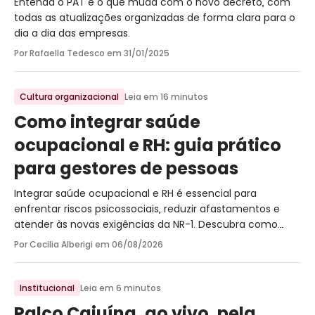
Entenda o PAT e o que muda com o novo decreto, com
todas as atualizações organizadas de forma clara para o
dia a dia das empresas.
Por Rafaella Tedesco em
31/01/2025
Cultura organizacional
Leia em 16 minutos
Como integrar saúde
ocupacional e RH: guia prático
para gestores de pessoas
Integrar saúde ocupacional e RH é essencial para
enfrentar riscos psicossociais, reduzir afastamentos e
atender às novas exigências da NR-1. Descubra como
transformar saúde mental, indicadores e prevenção em
Por Cecilia Alberigi em
06/08/2026
uma gestão de pessoas mais estratégica.
Institucional
Leia em 6 minutos
Palco Cajuína, ao vivo, pela