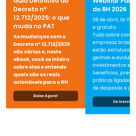
Guia Definitivo do
Webinar Pan
Decreto nº
do RH 2026
12.712/2025: o que
09 de abril, às 15h
muda no PAT
e gratuito
Tudo sobre como
As mudanças com o
empresas brasilei
Decreto nº 12.712/2025
estão estruturand
são várias e, neste
gerindo e evoluin
eBook, você se inteira
investimentos em
sobre elas e entende
benefícios, premi
quais são os reais
práticas ligadas à
acionáveis para o RH
de despesas e pes
Baixe Agora!
Se Inscreva