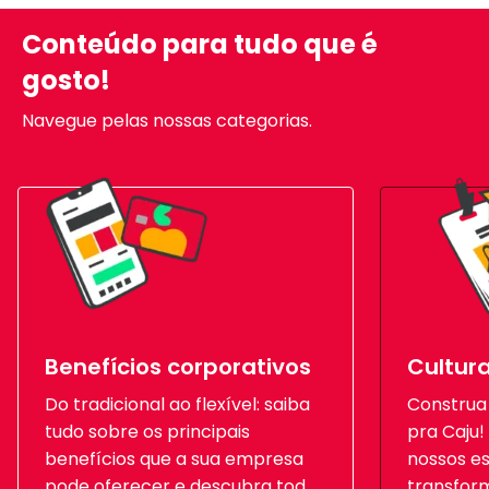
Conteúdo para tudo que é
gosto!
Navegue pelas nossas categorias.
Benefícios corporativos
Cultur
Do tradicional ao flexível: saiba
Construa
tudo sobre os principais
pra Caju!
benefícios que a sua empresa
nossos es
pode oferecer e descubra todos
transform