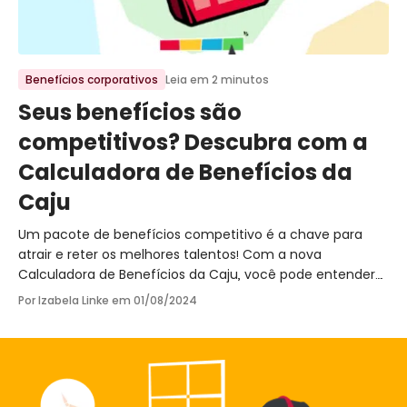
Ir para o post
Benefícios corporativos
Leia em 2 minutos
Seus benefícios são
competitivos? Descubra com a
Calculadora de Benefícios da
Caju
Um pacote de benefícios competitivo é a chave para
atrair e reter os melhores talentos! Com a nova
Calculadora de Benefícios da Caju, você pode entender
exatamente como otimizar suas ofertas e se destacar no
Por Izabela Linke em
01/08/2024
mercado.