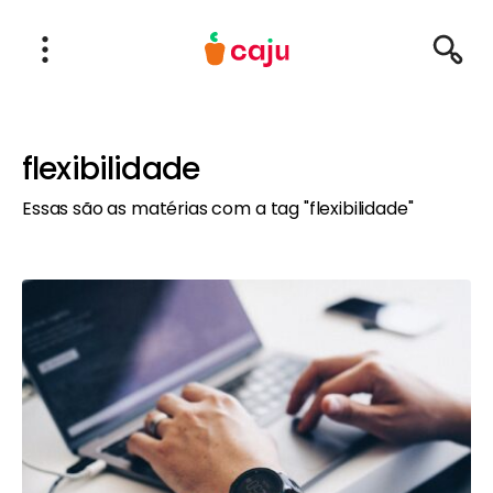
Menu Principal
Abrir Menu
Pesqu
Caju Benefícios
flexibilidade
Essas são as matérias com a tag "flexibilidade"