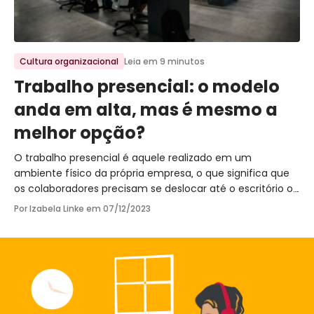
Ir para o post
Cultura organizacional
Leia em 9 minutos
Trabalho presencial: o modelo
anda em alta, mas é mesmo a
melhor opção?
O trabalho presencial é aquele realizado em um
ambiente físico da própria empresa, o que significa que
os colaboradores precisam se deslocar até o escritório ou
local de trabalho designado para cumprir suas obrigações
Por Izabela Linke em
07/12/2023
profissionais.