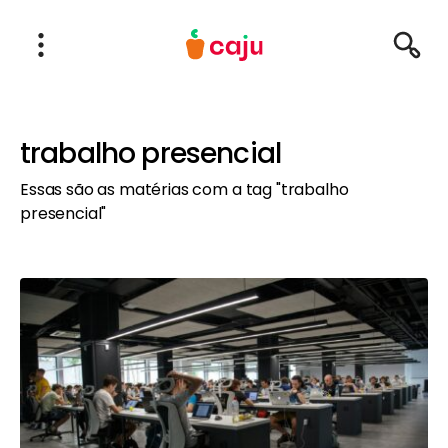
Menu Principal
Abrir Menu
Pesqu
Caju Benefícios
trabalho presencial
Essas são as matérias com a tag "trabalho
presencial"