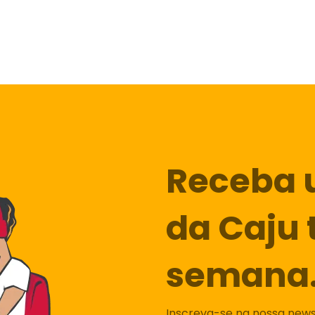
Receba 
da Caju 
semana
Inscreva-se na nossa newsl