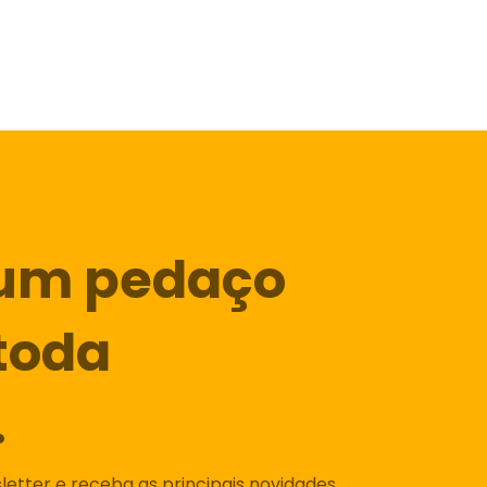
um pedaço
toda
.
etter e receba as principais novidades