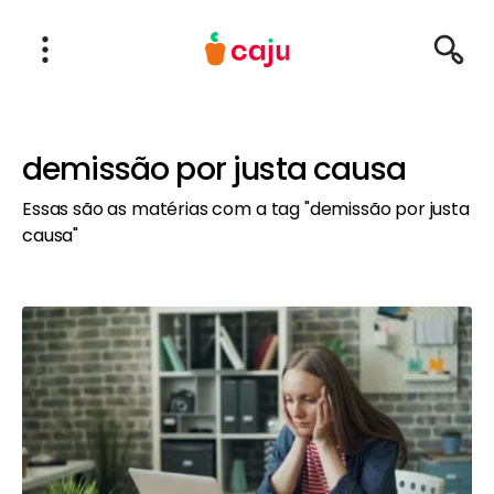
Menu Principal
Abrir Menu
Pesqu
Caju Benefícios
demissão por justa causa
Essas são as matérias com a tag "demissão por justa
causa"