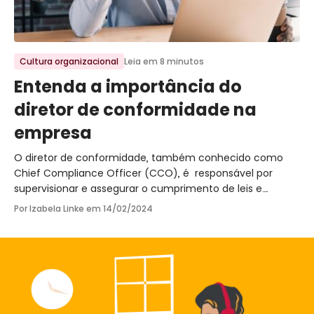
Ir para o post
Cultura organizacional
Leia em 8 minutos
Entenda a importância do
diretor de conformidade na
empresa
O diretor de conformidade, também conhecido como
Chief Compliance Officer (CCO), é responsável por
supervisionar e assegurar o cumprimento de leis e
regulações pela empresa. Saiba mais!
Por Izabela Linke em
14/02/2024