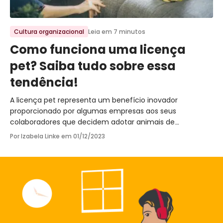
Ir para o post
Cultura organizacional
Leia em 7 minutos
Como funciona uma licença
pet? Saiba tudo sobre essa
tendência!
A licença pet representa um benefício inovador
proporcionado por algumas empresas aos seus
colaboradores que decidem adotar animais de
estimação.
Por Izabela Linke em
01/12/2023