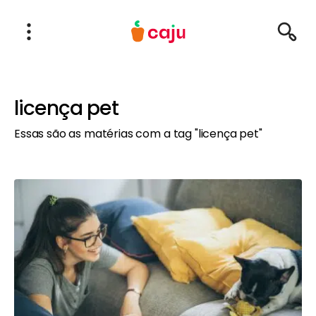
Menu Principal
Abrir Menu
Pesqu
Caju Benefícios
licença pet
Essas são as matérias com a tag "licença pet"