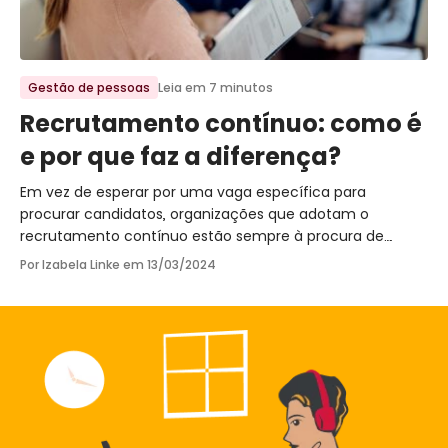
Ir para o post
Gestão de pessoas
Leia em 7 minutos
Recrutamento contínuo: como é
e por que faz a diferença?
Em vez de esperar por uma vaga específica para
procurar candidatos, organizações que adotam o
recrutamento contínuo estão sempre à procura de
talentos interessados em fazer parte da equipe.
Por Izabela Linke em
13/03/2024