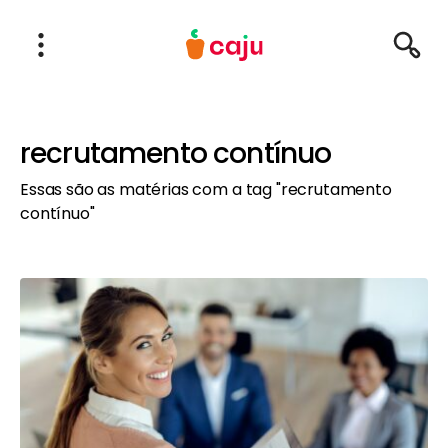
Menu Principal
Abrir Menu
Pesqu
Caju Benefícios
recrutamento contínuo
Essas são as matérias com a tag "recrutamento
contínuo"