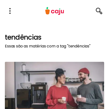
Menu Principal
Abrir Menu
Pesqu
Caju Benefícios
tendências
Essas são as matérias com a tag "tendências"