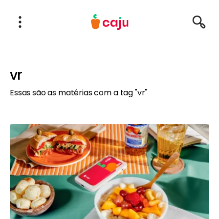
Menu Principal
Abrir Menu
Pesqu
Caju Benefícios
vr
Essas são as matérias com a tag "vr"