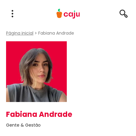
Menu Principal
Abrir Menu
Pesqu
Caju Benefícios
Página inicial
Fabiana Andrade
Fabiana Andrade
Gente & Gestão