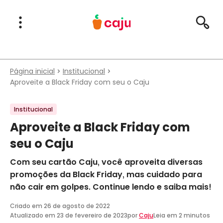
Menu Principal
Abrir Menu
Pesqu
Caju Benefícios
Página inicial
Institucional
Aproveite a Black Friday com seu o Caju
Institucional
Aproveite a Black Friday com
seu o Caju
Com seu cartão Caju, você aproveita diversas
promoções da Black Friday, mas cuidado para
não cair em golpes. Continue lendo e saiba mais!
Criado em
26 de agosto de 2022
Atualizado em
23 de fevereiro de 2023
por
Caju
Leia em 2 minutos