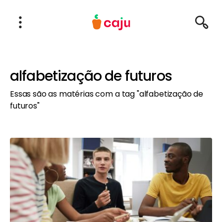
Menu Principal
Abrir Menu
Pesqu
Caju Benefícios
alfabetização de futuros
Essas são as matérias com a tag "alfabetização de
futuros"