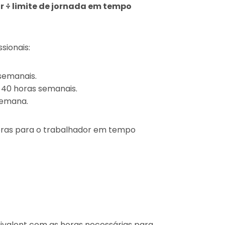
r ÷ limite de jornada em tempo
sionais:
 semanais.
 40 horas semanais.
semana.
horas para o trabalhador em tempo
uivalent com as horas necessárias para