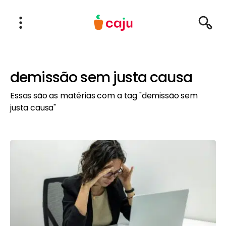
Menu Principal
Abrir Menu
Pesqu
Caju Benefícios
demissão sem justa causa
Essas são as matérias com a tag "demissão sem
justa causa"