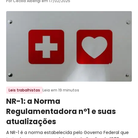
Por Cecilia Alberigi em
17/02/2025
Ir para o post
Leis trabalhistas
Leia em 19 minutos
NR-1: a Norma
Regulamentadora nº1 e suas
atualizações
A NR-1 é a norma estabelecida pelo Governo Federal que