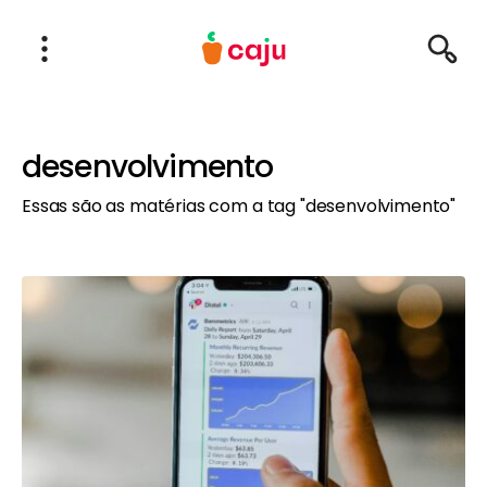
Menu Principal
Abrir Menu
Pesqu
Caju Benefícios
desenvolvimento
Essas são as matérias com a tag "desenvolvimento"