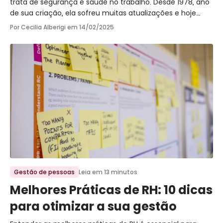
trata de segurança e saúde no trabalho. Desde 1978, ano
de sua criação, ela sofreu muitas atualizações e hoje
trata também de riscos psicossociais.
Por Cecilia Alberigi em
14/02/2025
Ir para o post
Gestão de pessoas
Leia em 13 minutos
Melhores Práticas de RH: 10 dicas
para otimizar a sua gestão