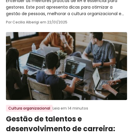
Entender as melhores práticas de RH é essencial para
gestores. Este post apresenta dicas para otimizar a
gestão de pessoas, melhorar a cultura organizacional e
alinhar o RH aos objetivos da empresa.
Por Cecilia Alberigi em
22/01/2025
Ir para o post
Cultura organizacional
Leia em 14 minutos
Gestão de talentos e
desenvolvimento de carreira: