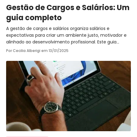
Gestão de Cargos e Salários: Um
guia completo
A gestão de cargos e salários organiza salários e
expectativas para criar um ambiente justo, motivador e
alinhado ao desenvolvimento profissional. Este guia
explora conceitos e práticas essenciais para transformar
Por Cecilia Alberigi em
13/01/2025
empresas.
Ir para o post