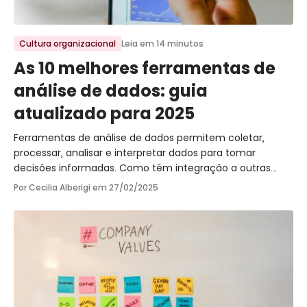
Ir para o post
Cultura organizacional
Leia em 14 minutos
As 10 melhores ferramentas de
análise de dados: guia
atualizado para 2025
Ferramentas de análise de dados permitem coletar,
processar, analisar e interpretar dados para tomar
decisões informadas. Como têm integração a outras
plataformas, unificam os dados e facilitam o trabalho,
Por Cecilia Alberigi em
27/02/2025
visto que são sistemas na nuvem.