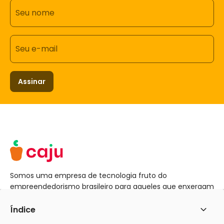
Seu nome
Seu e-mail
Assinar
Somos uma empresa de tecnologia fruto do
empreendedorismo brasileiro para aqueles que enxergam
pessoas por trás dos seus colaboradores.
____________________________________ Empresa
Índice
Abrir
Brasileira de Benefícios e Pagamentos Instituição de