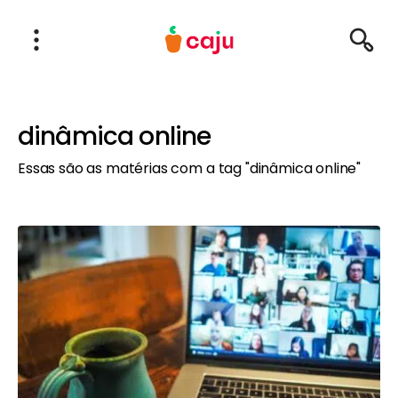
Menu Principal
Abrir Menu
Pesqu
Caju Benefícios
dinâmica online
Essas são as matérias com a tag "dinâmica online"