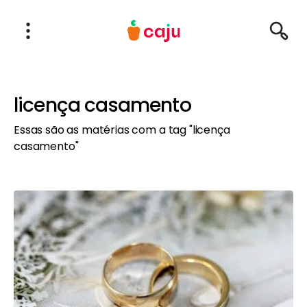
Menu Principal
Abrir Menu
Pesqu
Caju Benefícios
licença casamento
Essas são as matérias com a tag "licença
casamento"