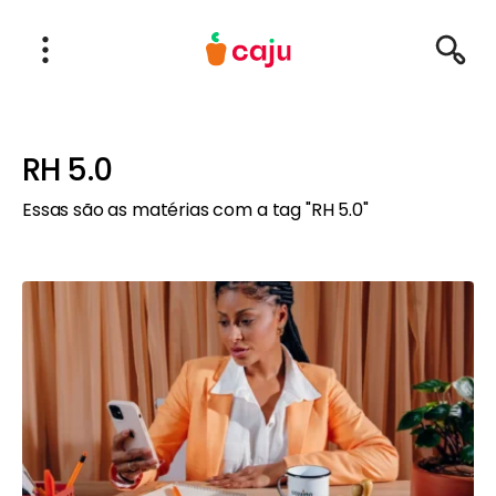
Menu Principal
Abrir Menu
Pesqu
Caju Benefícios
RH 5.0
Essas são as matérias com a tag "RH 5.0"