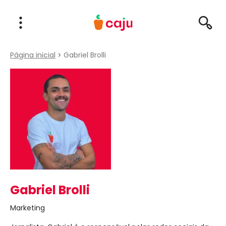
Menu Principal
Abrir Menu
Pesqu
Caju Benefícios
Página inicial
Gabriel Brolli
Gabriel Brolli
Marketing