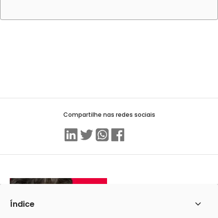
Compartilhe nas redes sociais
Linkedin
Twitter
WhatsApp
Facebook
Índice
Abrir