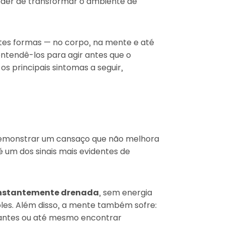
der de transformar o ambiente de
tes formas — no corpo, na mente e até
tendê-los para agir antes que o
s principais sintomas a seguir,
emonstrar um cansaço que não melhora
 um dos sinais mais evidentes de
constantemente drenada
, sem energia
les. Além disso, a mente também sofre:
rtantes ou até mesmo encontrar