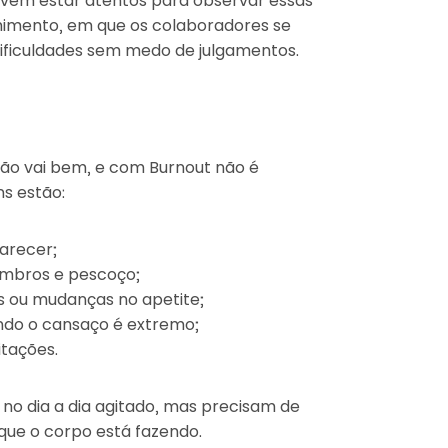
evem estar atentos para observar essas
himento, em que os colaboradores se
ificuldades sem medo de julgamentos.
não vai bem, e com Burnout não é
ns estão:
arecer;
ombros e pescoço;
 ou mudanças no apetite;
ndo o cansaço é extremo;
itações.
 no dia a dia agitado, mas precisam de
 que o corpo está fazendo.