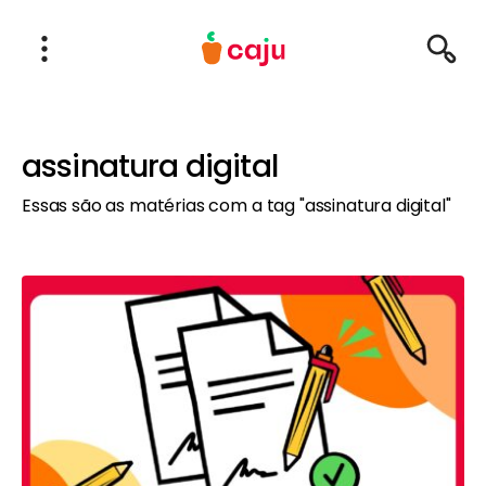
Menu Principal
Abrir Menu
Pesqu
Caju Benefícios
assinatura digital
Essas são as matérias com a tag "assinatura digital"