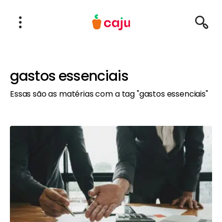
Menu Principal
Abrir Menu
Pesqu
Caju Benefícios
gastos essenciais
Essas são as matérias com a tag "gastos essenciais"