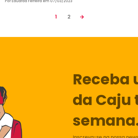
Por Eduarda Ferreira em
07/03/2023
1
2
Receba 
da Caju 
semana
Inscreva-se na nossa newsl