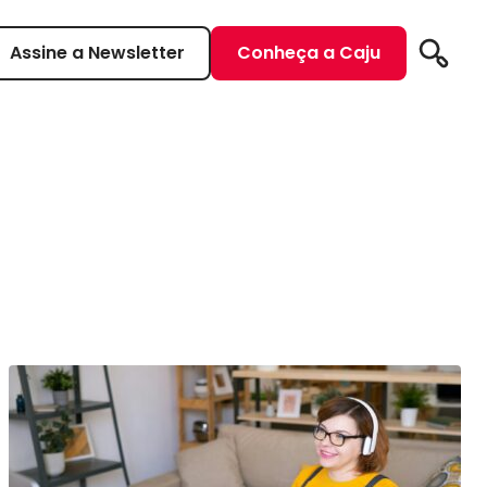
Assine a Newsletter
Conheça a Caju
Pesqui