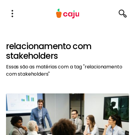
Menu Principal
Abrir Menu
Pesqu
Caju Benefícios
relacionamento com
stakeholders
Essas são as matérias com a tag "relacionamento
com stakeholders"