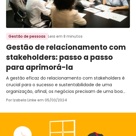
Ir para o post
Gestão de pessoas
Leia em 8 minutos
Gestão de relacionamento com
stakeholders: passo a passo
para aprimorá-la
A gestão eficaz do relacionamento com stakeholders é
crucial para o sucesso e sustentabilidade de uma
organização, afinal, os negócios precisam de uma boa
rede para crescerem e seguirem fortes.
Por Izabela Linke em
05/03/2024