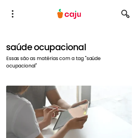
Menu Principal
Abrir Menu
Pesqu
Caju Benefícios
saúde ocupacional
Essas são as matérias com a tag "saúde
ocupacional"