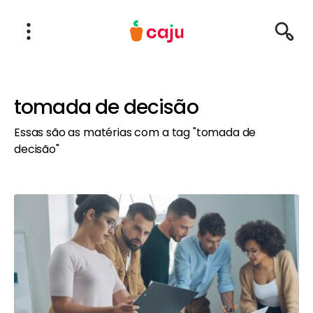
Menu Principal
Abrir Menu
Pesqu
Caju Benefícios
tomada de decisão
Essas são as matérias com a tag "tomada de
decisão"