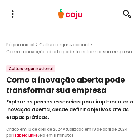
Menu Principal
Abrir Menu
Pesqu
Caju Benefícios
Página inicial
Cultura organizacional
Como a inovação aberta pode transformar sua empresa
Cultura organizacional
Como a inovação aberta pode
transformar sua empresa
Explore os passos essenciais para implementar a
inovação aberta, desde definir objetivos até as
etapas práticas.
Criado em
19 de abril de 2024
Atualizado em
19 de abril de 2024
por
Izabela Linke
Leia em 11 minutos