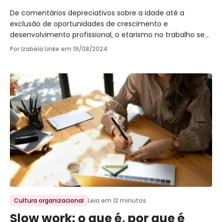
De comentários depreciativos sobre a idade até a
exclusão de oportunidades de crescimento e
desenvolvimento profissional, o etarismo no trabalho se
manifesta de diversas formas. Saiba mais!
Por Izabela Linke em
19/08/2024
Ir para o post
Cultura organizacional
Leia em 12 minutos
Slow work: o que é, por que é