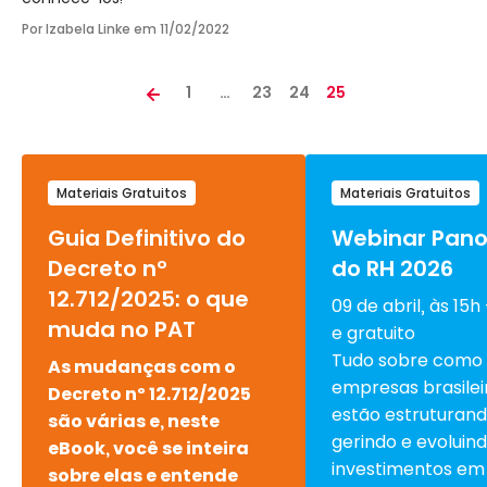
Por Izabela Linke em
11/02/2022
1
…
23
24
25
Materiais Gratuitos
Materiais Gratuitos
Guia Definitivo do
Webinar Pan
Decreto nº
do RH 2026
12.712/2025: o que
09 de abril, às 15h
muda no PAT
e gratuito
Tudo sobre como
As mudanças com o
empresas brasilei
Decreto nº 12.712/2025
estão estruturand
são várias e, neste
gerindo e evoluin
eBook, você se inteira
investimentos em
sobre elas e entende