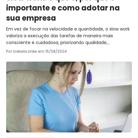
importante e como adotar na
sua empresa
Em vez de focar na velocidade e quantidade, o slow work
valoriza a execução das tarefas de maneira mais
consciente e cuidadosa, priorizando qualidade,
criatividade e bem-estar. Saiba mais!
Por Izabela Linke em
15/08/2024
Ir para o post