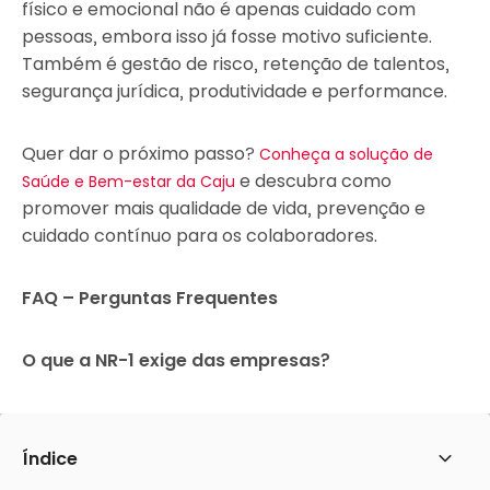
físico e emocional não é apenas cuidado com
pessoas, embora isso já fosse motivo suficiente.
Também é gestão de risco, retenção de talentos,
segurança jurídica, produtividade e performance.
Quer dar o próximo passo?
Conheça a solução de
e descubra como
Saúde e Bem-estar da Caju
promover mais qualidade de vida, prevenção e
cuidado contínuo para os colaboradores.
FAQ – Perguntas Frequentes
O que a NR-1 exige das empresas?
A NR-1 trata das disposições gerais e do
gerenciamento de riscos ocupacionais. Com as
Índice
Abrir
atualizações recentes, os riscos psicossociais