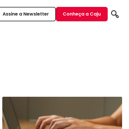
Assine a Newsletter
Conheça a Caju
Pesqui