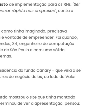
usto
de implementação para os RHs.
“Ser
entrar rápido nas empresas”
, conta o
o como tinha imaginado, precisava
 e vontade de empreender. Foi quando,
ndes, 34, engenheiro de computação
de de São Paulo e com uma sólida
temas.
idência do fundo Canary – que viria a se
ores do negócio deles, ao lado do Valor
ardo mostrou o site que tinha montado
terminou de ver a apresentação, pensou: