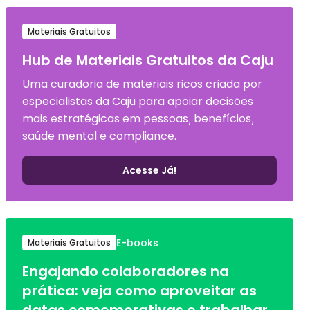
Materiais Gratuitos
Hub de Materiais Gratuitos da Caju
Uma curadoria de materiais ricos criada por
especialistas da Caju para apoiar decisões
mais estratégicas em pessoas, benefícios,
saúde mental e compliance.
Acesse Já!
E-books
Materiais Gratuitos
Engajando colaboradores na
prática: veja como aproveitar as