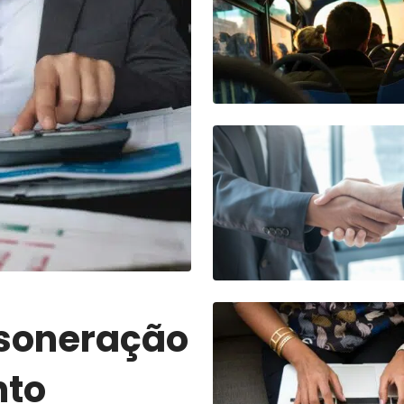
Ir para o post
Ir para o post
esoneração
nto