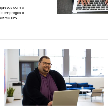
mpresas com a
 de empregos e
Ir para o post
 sofreu um