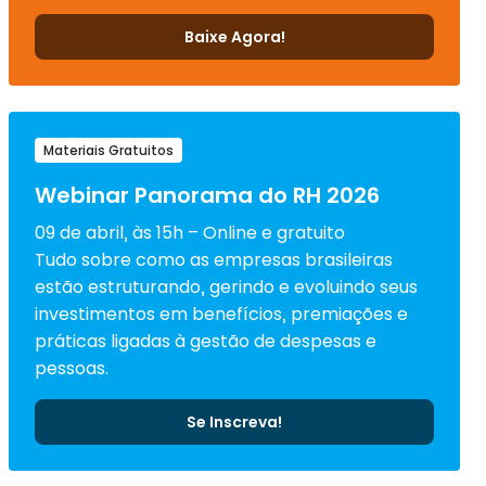
Baixe Agora!
Materiais Gratuitos
Webinar Panorama do RH 2026
09 de abril, às 15h – Online e gratuito
Tudo sobre como as empresas brasileiras
estão estruturando, gerindo e evoluindo seus
investimentos em benefícios, premiações e
práticas ligadas à gestão de despesas e
pessoas.
Se Inscreva!