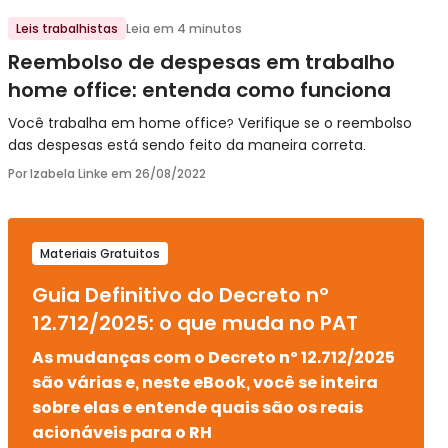
Ir para o post
Leis trabalhistas
Leia em 4 minutos
Reembolso de despesas em trabalho
home office: entenda como funciona
Você trabalha em home office? Verifique se o reembolso
das despesas está sendo feito da maneira correta.
Por Izabela Linke em
26/08/2022
Materiais Gratuitos
Guia Definitivo do Decreto nº
12.712/2025: o que muda no PAT
As mudanças com o Decreto nº 12.712/2025
são várias e, neste eBook, você se inteira
sobre elas e entende quais são os reais
acionáveis para o RH