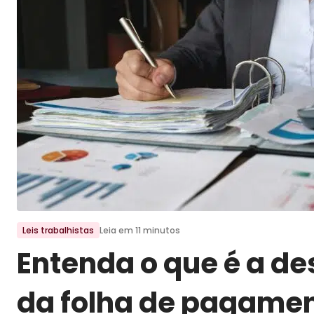
Ir para o post
Leis trabalhistas
Leia em 11 minutos
Entenda o que é a d
da folha de pagame