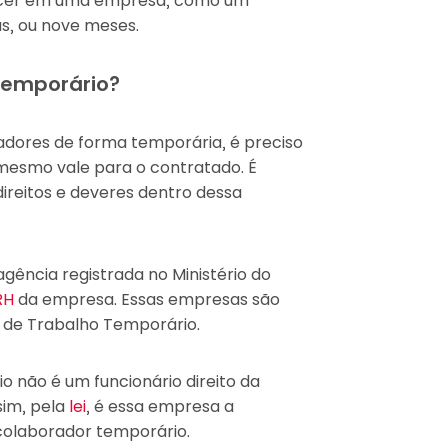
ecer em uma empresa, como um
as, ou nove meses.
 temporário?
dores de forma temporária, é preciso
mesmo vale para o contratado. É
ireitos e deveres dentro dessa
gência registrada no Ministério do
RH
da empresa. Essas empresas são
 de Trabalho Temporário.
io não é um funcionário direito da
sim, pela
lei
, é essa empresa a
 colaborador temporário.