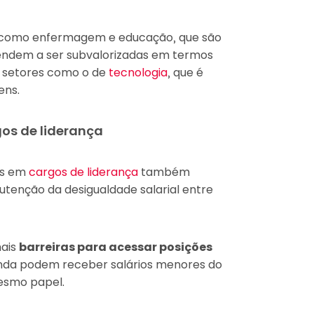
, como enfermagem e educação, que são
endem a ser subvalorizadas em termos
 setores como o de
tecnologia
, que é
ens.
os de liderança
es em
cargos de liderança
também
utenção da desigualdade salarial entre
mais
barreiras para acessar posições
inda podem receber salários menores do
smo papel.