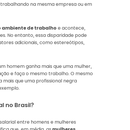
o
trabalhando na mesma empresa ou em
 ambiente de trabalho
e acontece,
s. No entanto, essa disparidade pode
tores adicionais, como estereótipos,
do um homem ganha mais que uma mulher,
ação e faça o mesmo trabalho. O mesmo
 mais que uma profissional negra
exemplo.
l no Brasil?
salarial entre homens e mulheres
ifica que, em média, as
mulheres