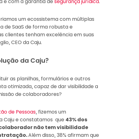
ca e com a garantia de
segurança jurídica
.
criamos um ecossistema com múltiplas
ta de SaaS de forma robusta e
as clientes tenham excelência em suas
glio, CEO da Caju.
olução da Caju?
tuir as planilhas, formulários e outros
 otimizada, capaz de dar visibilidade a
missão de colaboradores?
tão de Pessoas
, fizemos um
da Caju e constatamos que
43% dos
 colaborador não tem visibilidade
ntratação.
Além disso, 38% afirmam que