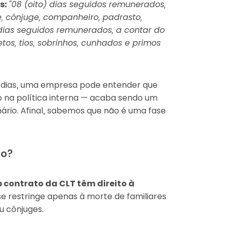
s:
“08 (oito) dias seguidos remunerados,
e, cônjuge, companheiro, padrasto,
) dias seguidos remunerados, a contar do
etos, tios, sobrinhos, cunhados e primos
s dias, uma empresa pode entender que
o na política interna — acaba sendo um
rio. Afinal, sabemos que não é uma fase
jo?
 contrato da CLT têm direito à
se restringe apenas à morte de familiares
ou cônjuges.