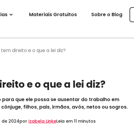
ias
Materiais Gratuitos
Sobre o Blog
tem direito e o que a lei diz?
eito e o que a lei diz?
o para que ele possa se ausentar do trabalho em
njuge, filhos, pais, irmãos, avós, netos ou sogros.
o de 2024
por
Izabela Linke
Leia em 11 minutos