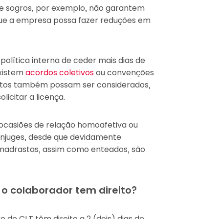
os e sogros, por exemplo, não garantem
que a empresa possa fazer reduções em
lítica interna de ceder mais dias de
existem
acordos coletivos
ou convenções
retos também possam ser considerados,
licitar a licença.
ocasiões de relação homoafetiva ou
cônjuges, desde que devidamente
madrastas, assim como enteados, são
o colaborador tem direito?
 de CLT têm direito a 2 (dois) dias de