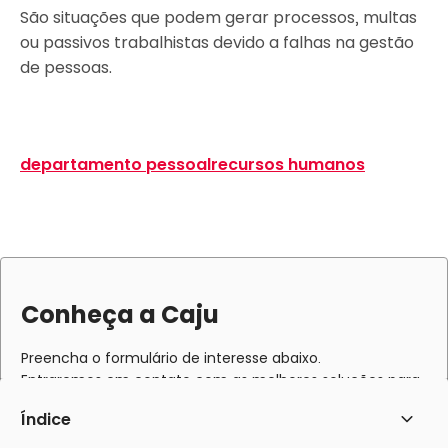
São situações que podem gerar processos, multas
ou passivos trabalhistas devido a falhas na gestão
de pessoas.
departamento pessoal
recursos humanos
Conheça a Caju
Preencha o formulário de interesse abaixo.
Entraremos em contato com as melhores soluções para
sua empresa.
Índice
Abrir