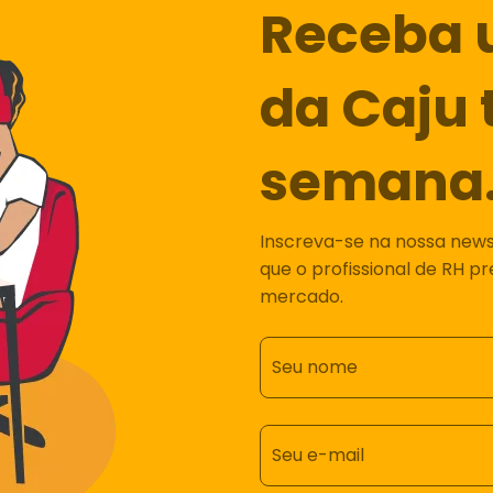
Receba 
da Caju 
semana
Inscreva-se na nossa newsl
que o profissional de RH p
mercado.
Seu nome
Seu e-mail