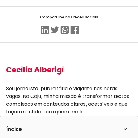
Compartilhe nas redes sociais
Linkedin
Twitter
WhatsApp
Facebook
Cecilia Alberigi
Sou jornalista, publicitária e viajante nas horas
vagas. Na Caju, minha missão é transformar textos
complexos em conteúdos claros, acessíveis e que
façam sentido para quem me lê.
Ver todos os posts dessa autoria
Índice
Abrir