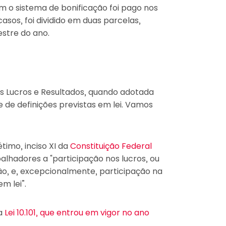
m o sistema de bonificação foi pago nos
asos, foi dividido em duas parcelas,
stre do ano.
os Lucros e Resultados, quando adotada
 de definições previstas em lei. Vamos
étimo, inciso XI da
Constituição Federal
balhadores a “participação nos lucros, ou
o, e, excepcionalmente, participação na
m lei”.
la
Lei 10.101, que entrou em vigor no ano