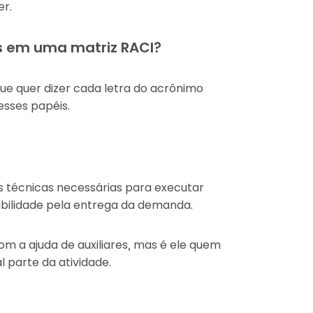
er.
es em uma matriz RACI?
e quer dizer cada letra do acrônimo
esses papéis.
s técnicas necessárias para executar
abilidade pela entrega da demanda.
com a ajuda de auxiliares, mas é ele quem
l parte da atividade.