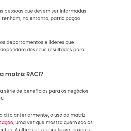
to às pessoas que devem ser informadas
 tenham, no entanto, participação
tros departamentos e líderes que
e dependam dos seus resultados para
a matriz RACI?
a série de benefícios para os negócios
is:
 dito anteriormente, o uso da matriz
cação
, uma vez que mostra quem são os
ar. A última etapa, inclusive, auxilia a