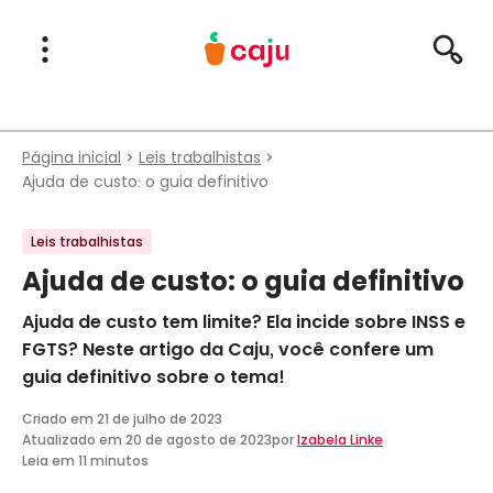
Menu Principal
Abrir Menu
Pesqu
Caju Benefícios
Página inicial
Leis trabalhistas
Ajuda de custo: o guia definitivo
Leis trabalhistas
Ajuda de custo: o guia definitivo
Ajuda de custo tem limite? Ela incide sobre INSS e
FGTS? Neste artigo da Caju, você confere um
guia definitivo sobre o tema!
Criado em
21 de julho de 2023
Atualizado em
20 de agosto de 2023
por
Izabela Linke
Leia em 11 minutos