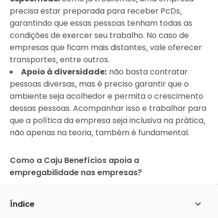
precisa estar preparada para receber PcDs,
garantindo que essas pessoas tenham todas as
condições de exercer seu trabalho. No caso de
empresas que ficam mais distantes, vale oferecer
transportes, entre outros.
Apoio à diversidade:
não basta contratar
pessoas diversas, mas é preciso garantir que o
ambiente seja acolhedor e permita o crescimento
dessas pessoas. Acompanhar isso e trabalhar para
que a política da empresa seja inclusiva na prática,
não apenas na teoria, também é fundamental.
Como a Caju Benefícios apoia a
empregabilidade nas empresas?
A Caju é uma empresa de tecnologia que
facilita
Índice
Abrir
muito a oferta de benefícios
e acaba sendo