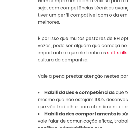
Nem sempre um talento valioso para o
seja, com competências técnicas avança
tiver um perfil compatível com o da em
melhores.
É por isso que muitos gestores de RH op
vezes, pode ser alguém que começa no e
importante é que ele tenha as
soft skills
cultura da companhia.
Vale a pena prestar atenção nestes pont
Habilidades e competências
que t
mesmo que não estejam 100% desenvolvi
que vão trabalhar com atendimento tenh
Habilidades comportamentais
são
vale falar de comunicação eficaz, traba