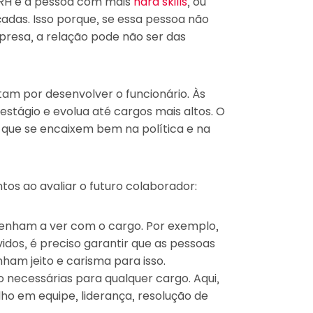
 RH é a pessoa com mais
hard skills
, ou
das. Isso porque, se essa pessoa não
presa, a relação pode não ser das
tam por desenvolver o funcionário. Às
stágio e evolua até cargos mais altos. O
que se encaixem bem na política e na
os ao avaliar o futuro colaborador:
enham a ver com o cargo. Por exemplo,
dos, é preciso garantir que as pessoas
am jeito e carisma para isso.
 necessárias para qualquer cargo. Aqui,
lho em equipe, liderança, resolução de